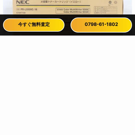
今すぐ無料査定
今すぐ無料査定
0798-61-1802
0798-61-1802
NECトナーを売る前に確認｜査定額が決まる大切なポイン
ト
2026年4月22日