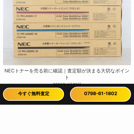
NECトナーを売る前に確認｜査定額が決まる大切なポイン
ト
2026年4月22日
今すぐ無料査定
今すぐ無料査定
0798-61-1802
0798-61-1802