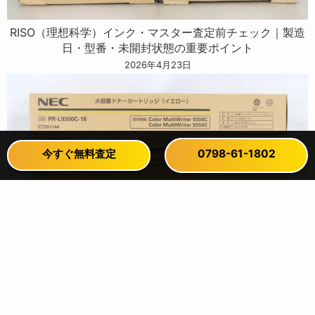
RISO（理想科学）インク・マスター査定前チェック｜製造
日・型番・未開封状態の重要ポイント
2026年4月23日
今すぐ無料査定
今すぐ無料査定
0798-61-1802
0798-61-1802
NECトナーを売る前に確認｜査定額が決まる大切なポイン
ト