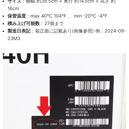
サイズ
：横幅 約39.5cm × 奥行 約14.5cm × 高さ 約
16cm
保管温度
：max 40℃ 104℉ 、 min -20℃ -4℉
積み上げ可能数
：27個まで
製造日表記
：箱正面に記載あり(画像参照) 例：2024-09-
23M3