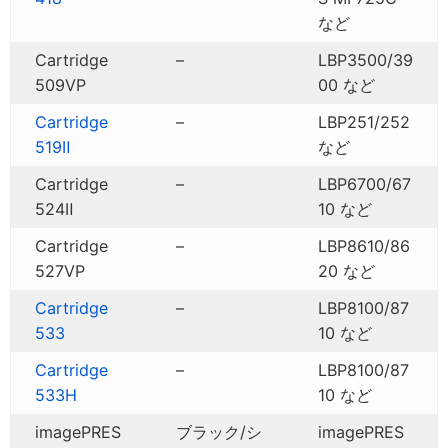
など
Cartridge
–
LBP3500/39
509VP
00 など
Cartridge
–
LBP251/252
519Ⅱ
など
Cartridge
–
LBP6700/67
524Ⅱ
10 など
Cartridge
–
LBP8610/86
527VP
20 など
Cartridge
–
LBP8100/87
533
10 など
Cartridge
–
LBP8100/87
533H
10 など
imagePRES
ブラック/シ
imagePRES