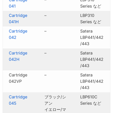
041
Series など
Cartridge
–
LBP310
041H
Series など
Cartridge
–
Satera
042
LBP441/442
/443
Cartridge
–
Satera
042H
LBP441/442
/443
Cartridge
–
Satera
042VP
LBP441/442
/443
Cartridge
ブラック/シ
LBP610C
045
アン
Series など
イエロー/マ