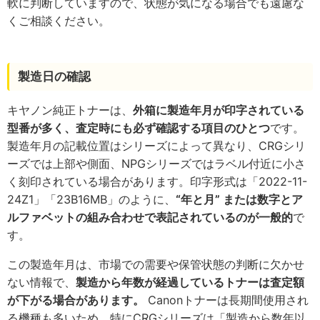
軟に判断していますので、状態が気になる場合でも遠慮な
くご相談ください。
製造日の確認
キヤノン純正トナーは、
外箱に製造年月が印字されている
型番が多く、査定時にも必ず確認する項目のひとつ
です。
製造年月の記載位置はシリーズによって異なり、CRGシリ
ーズでは上部や側面、NPGシリーズではラベル付近に小さ
く刻印されている場合があります。印字形式は「2022-11-
24Z1」「23B16MB」のように、
“年と月” または数字とア
ルファベットの組み合わせで表記されているのが一般的
で
す。
この製造年月は、市場での需要や保管状態の判断に欠かせ
ない情報で、
製造から年数が経過しているトナーは査定額
が下がる場合があります。
Canonトナーは長期間使用され
る機種も多いため、特にCRGシリーズは「製造から数年以