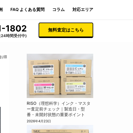
例
FAQ よくある質問
コラム
対応エリア
1-1802
無料査定はこちら
は24時間受付中)
お得
に
RISO（理想科学）インク・マスタ
ー査定前チェック｜製造日・型
番・未開封状態の重要ポイント
2026年4月23日