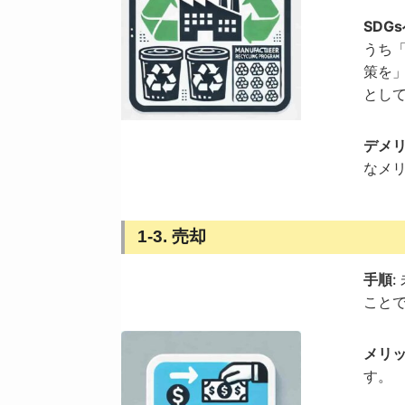
SDG
うち「
策を
とし
デメ
なメ
1-3. 売却
手順
こと
メリ
す。