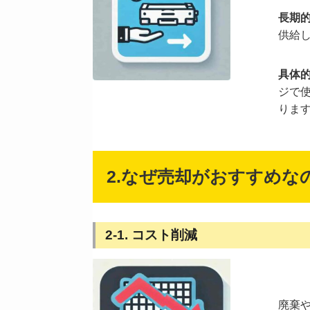
長期
供給
具体
ジで
りま
2.なぜ売却がおすすめな
2-1. コスト削減
廃棄