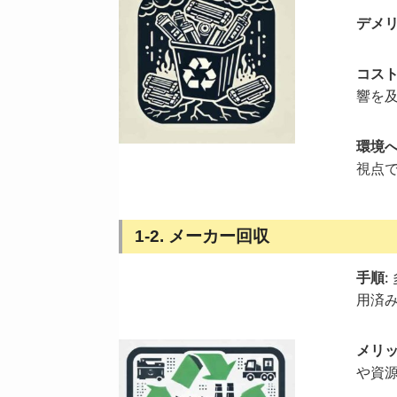
デメ
コス
響を
環境
視点
1-2. メーカー回収
手順
用済
メリ
や資